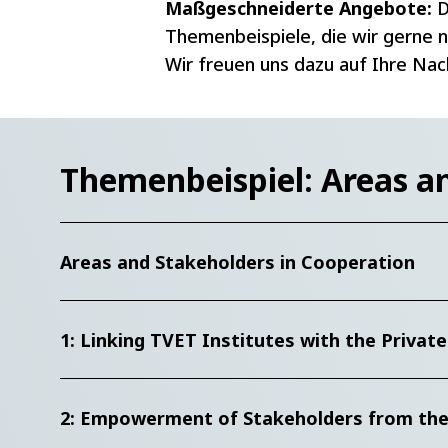
Maßgeschneiderte Angebote:
D
Themenbeispiele, die wir gerne n
Wir freuen uns dazu auf Ihre Nac
Manageme
Institution
Business S
Themenbeispiel: Areas a
Cooperati
Areas and Stakeholders in Cooperation
Qualificat
Personnel
1: Linking TVET Institutes with the Private
Greening 
2: Empowerment of Stakeholders from the B