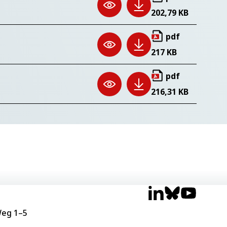
202,79 KB
pdf
217 KB
pdf
216,31 KB
eg 1–5