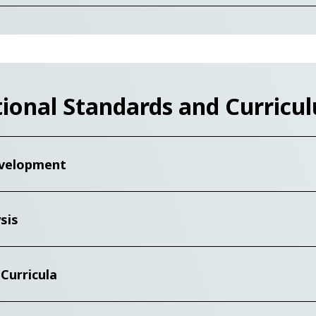
tional Standards and Curric
evelopment
sis
Curricula