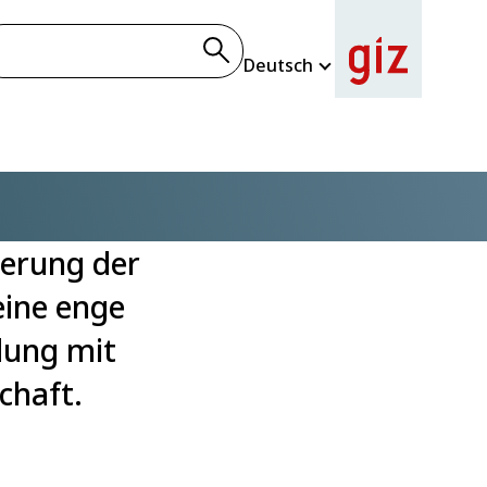
Deutsch
rschläge schließen
Alle Suchergebnisse anzeigen
ierung der
eine enge
dung mit
chaft.