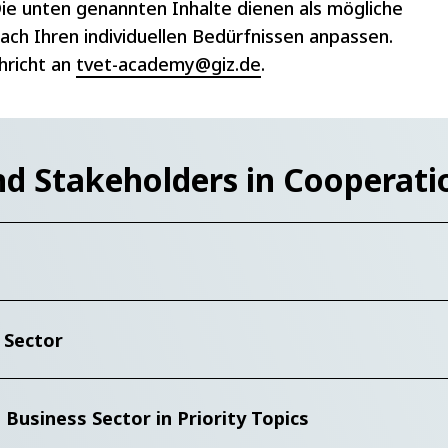
ie unten genannten Inhalte dienen als mögliche
ach Ihren individuellen Bedürfnissen anpassen.
hricht an
tvet-academy@giz.de
.
nt of TVET
s
ector
nd Stakeholders in Cooperati
on
ion of TVET
 Sector
TVET
usiness Sector in Priority Topics