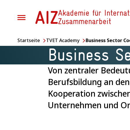
Direkt
Skip
zum
to
Akademie für Internat
Inhalt
footer
Zusammenarbeit
content
Startseite
TVET Academy
Business Sector Co
Business Se
Aktuelle 
Von zentraler Bedeutu
Expert Me
TVET
Berufsbildung an den
Kooperation zwischen
Maßgeschn
Unternehmen und Orga
Angebote
TVET and D