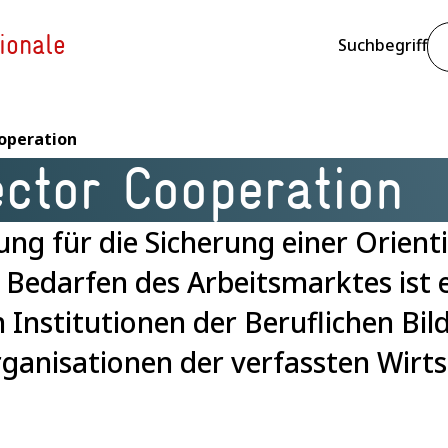
ionale
Suchbegriff
operation
ctor Cooperation
Kursangebote
Suchvo
ng für die Sicherung einer Orient
eting on AI and
 Bedarfen des Arbeitsmarktes ist 
 Institutionen der Beruflichen Bil
eiderte
nisationen der verfassten Wirts
igitalisation